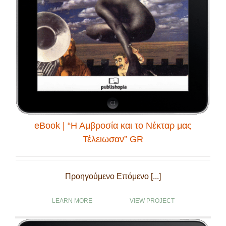
eBook | “Η Αμβροσία και το Νέκταρ μας
Τέλειωσαν” GR
Προηγούμενο Επόμενο [...]
LEARN MORE
VIEW PROJECT