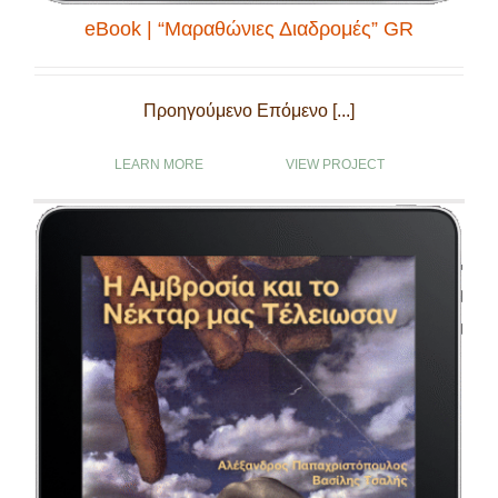
eBook | “Μαραθώνιες Διαδρομές” GR
Προηγούμενο Επόμενο [...]
LEARN MORE
VIEW PROJECT
eBook | “Η Αμβροσία και το Νέκταρ μας Τέλειωσαν” GR