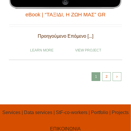
eBook | “ΤΑΞΙΔΙ, Η ΖΩΗ ΜΑΣ” GR
Προηγούμενο Επόμενο [...]
LEARN MORE
VIEW PROJECT
1
2
Services
|
Data services
|
StF-co-workers
|
Portfolio
|
Projects
ΕΠΙΚΟΙΝΩΝΙΑ