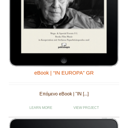
StF-co-workers
eBook | “IN EUROPA” GR
Επόμενο eBook | "IN [...]
LEARN MORE
VIEW PROJECT