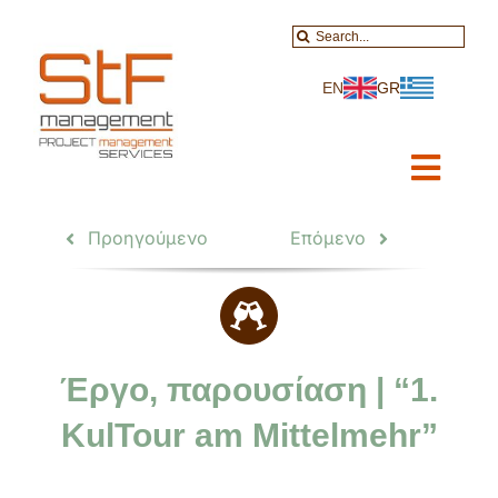
Skip
Search
to
for:
content
EN
GR
Toggl
Navig
Αρχική
Προηγούμενο
Επόμενο
Εμείς & Υπηρεσίες
Έργα
Έργο, παρουσίαση | “1.
Υπηρ. Δεδομένων
KulTour am Mittelmehr”
Εκπαιδευτικά